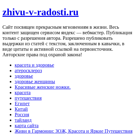
zhivu-v-radosti.ru
Cайт посвящен прекрасным мгновениям в жизни. Весь
контент защищен сервисом яндекс — вебмастер. Публикация
только с разрешения автора. Разрешено публиковать
выдержки из статей с текстом, заключенным в кавычки, в
виде цитаты и активной ссылкой на первоисточник.
Авторские права под охраной закона!
красота и здоровье
атеросклероз
здоровье
здоровье женщины
Красивые женские ножки.
красота
путешествия
Египет
Китай
Россия
тайланд
карта сайта
Живи в Гармонии: ЗОЖ, Красота и Яркие Путешествия