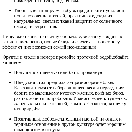
нахождении в тени, под тентом!
Удобная, вентилируемая обувь предотвратит усталость
ног и появление мозолей, практичная одежда из
натуральных, светлых тканей защитит от солнечного
ожога, перегревания.
Пищу выбирайте привычную в начале, экзотику вводить в
рацион постепенно, новые блюда и фрукты — понемногу,
эффект от них возможен самый неожиданный .
Фрукты и ягоды в номере промойте проточной водой,обдайте
кипятком.
Воду пить кипяченую или бутилированную.
Шведский стол предполагает разнообразие блюд.
Как защититься от набора лишнего веса и переедания:
берите по маленькому кусочку мясных, рыбных блюд,
раз так хочется попробовать. И много зелени, тушеных,
жареных на гриле овощей, салатов. Сладости, выпечку
игнорируйте.
Позитивный, доброжелательный настрой на отдых и
терпимое отношение к другой культуре будет хорошим
помощником в отпуске!