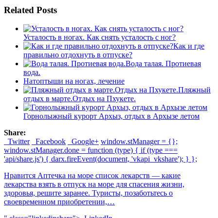
Related Posts
Усталость в ногах. Как снять усталость с ног?
Как и где
правильно отдохнуть в отпуске?
Вода талая. Протиевая
вода.
Натоптыши на ногах, лечение
Пляжный
отдых в марте.Отдых на Пхукете.
Горнолыжный курорт Архыз, отдых в Архызе летом
Share:
Twitter
Facebook
Google+
window.stManager = {};
window.stManager.done = function (type) { if (type ===
'api/share.js') { darx.fireEvent(document, 'vkapi_vkshare'); } };
Нравится Аптечка на море список лекарств — какие
лекарства взять в отпуск на море для спасения жизни,
здоровья, решите заранее. Туристы, позаботьтесь о
своевременном приобретении,…