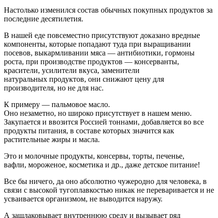
Настолько изменился состав обычных покупных продуктов
за
последние десятилетия.
В нашей еде повсеместно присутствуют доказано вредные
компоненты, которые попадают туда при выращивании
посевов, выкармливании мяса — антибиотики, гормоны
роста, при производстве продуктов — консерванты,
красители, усилители вкуса, заменители
натуральных продуктов, они снижают цену для
производителя, но не для нас.
К примеру — пальмовое масло.
Оно незаметно, но широко присутствует в нашем меню.
Закупается и ввозится Россией тоннами, добавляется во все
продукты питания, в составе которых значится как
растительные жиры и масла.
Это и молочные продукты, консервы, торты, печенье,
вафли,
мороженое, косметика и др., даже детское питание!
Все бы ничего, да оно абсолютно чужеродно для человека,
в
связи с высокой тугоплавкостью никак не переваривается
и не
усваивается организмом, не выводится наружу.
А зашлаковывает внутреннюю среду и вызывает ряд