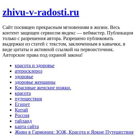
zhivu-v-radosti.ru
Cайт посвящен прекрасным мгновениям в жизни. Весь
контент защищен сервисом яндекс — вебмастер. Публикация
только с разрешения автора. Разрешено публиковать
выдержки из статей с текстом, заключенным в кавычки, в
виде цитаты и активной ссылкой на первоисточник.
Авторские права под охраной закона!
красота и здоровье
атеросклероз
здоровье
здоровье женщины
Красивые женские ножки.
красота
путешествия
Египет
Китай
Россия
тайланд
карта сайта
Живи в Гармонии: ЗОЖ, Красота и Яркие Путешествия