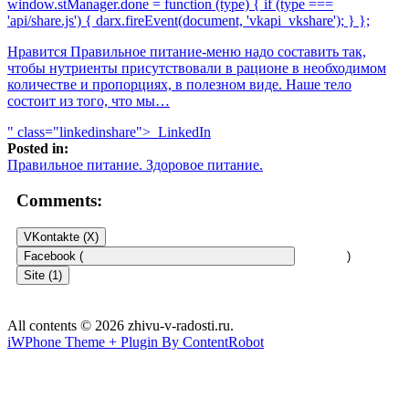
window.stManager.done = function (type) { if (type ===
'api/share.js') { darx.fireEvent(document, 'vkapi_vkshare'); } };
Нравится Правильное питание-меню надо составить так,
чтобы нутриенты присутствовали в рационе в необходимом
количестве и пропорциях, в полезном виде. Наше тело
состоит из того, что мы…
" class="linkedinshare">
LinkedIn
Posted in:
Правильное питание. Здоровое питание.
Comments:
VKontakte (
X
)
Facebook (
)
Site (1)
All contents © 2026 zhivu-v-radosti.ru.
iWPhone Theme + Plugin By ContentRobot