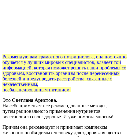
Рекомендую вам грамотного нутрициолога, она постоянно
обучается
у лучших мировых специалистов, владеет той
информацией,
которая поможет решить ваши проблемы со
здоровьем,
восстановить организм после перенесенных
болезней и
предупредить расстройства, связанные с
некачественным,
несбалансированным питанием.
Это Светлана Аристова.
На себе применяет все рекомендованные методы,
путем рационального применения нутриентов
восстановила
свое здоровье. И уже помогла многим!
Причем она рекомендует и принимает комплексы
жизненно
необходимых человеку для здоровья веществ в