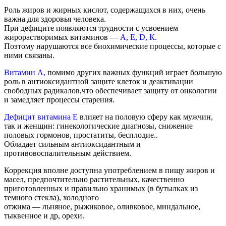
Роль жиров и жирных кислот, содержащихся в них, очень
важна для здоровья человека.
При дефиците появляются трудности с усвоением
жирорастворимых витаминов —
А, Е, D, К.
Поэтому нарушаются все биохимические процессы, которые с
ними связаны.
Витамин А,
помимо других важных функций играет большую
роль
в антиоксидантной защите клеток и деактивации
свободных радикалов,
что обеспечивает защиту от онкологии
и замедляет процессы старения.
Дефицит витамина Е
влияет на половую сферу как мужчин,
так и женщин:
гинекологические диагнозы, снижение
половых гормонов, простатиты, бесплодие..
Обладает сильным антиоксидантным и
противовоспалительным действием.
Коррекция вполне доступна употреблением в пищу жиров и
масел,
предпочтительно растительных, качественно
приготовленных
и правильно хранимых (в бутылках из
темного стекла), холодного
отжима — льняное, рыжиковое, оливковое, миндальное,
тыквенное и др, орехи.