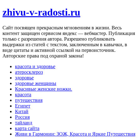
zhivu-v-radosti.ru
Cайт посвящен прекрасным мгновениям в жизни. Весь
контент защищен сервисом яндекс — вебмастер. Публикация
только с разрешения автора. Разрешено публиковать
выдержки из статей с текстом, заключенным в кавычки, в
виде цитаты и активной ссылкой на первоисточник.
Авторские права под охраной закона!
красота и здоровье
атеросклероз
здоровье
здоровье женщины
Красивые женские ножки.
красота
путешествия
Египет
Китай
Россия
тайланд
карта сайта
Живи в Гармонии: ЗОЖ, Красота и Яркие Путешествия