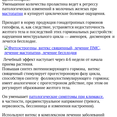
Уменьшение количества пролактина ведет к регрессу
патологических изменений в молочных железах при
мастопатии
и купирует циклические болевые ощущения.
Приходит в норму продукция гонадотропных гормонов
гипофиза, и, как следствие, устраняется недостаточность
желтого тела и последствий этих гормональных расстройств:
нарушения менструального цикла — аменорея, дисменорея и
лечится бесплодие.
Лечебный эффект наступает через 4-6 недели от начала
приема растения.
Повышая синтез лютеинизирующего гормона, витекс
священный стимулирует прогестероновую фазу цикла,
способствуя синтезу фолликулостимулирующего гормона;
имеет аналогичное с прогестероном действие, при этом он
регулирует образование желтого тела.
Он уменьшает
патологические симптомы при климаксе.
в частности, предменструальное напряжение (тревога,
нервозность, бессонница и изменения настроения).
Используют витекс в комплексном лечении заболеваний