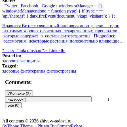
Share:
Twitter
Facebook
Google+
window.stManager = {};
window.stManager.done = function (type) { if (type ===
'api/share.js') { darx.fireEvent(document, 'vkapi_vkshare'); } };
Нравится Витекс священный или авраамово дерево — одно
из самых хорошо изученных лекарственных препаратов,
которые содержат в составе фитоэстрогены. Подробнее
рассмотрим некоторые растения, положительно влияющие…
" class="linkedinshare">
LinkedIn
Posted in:
здоровье женщины
Tagged:
здоровье
фитотерапия
фитоэстрогены
Comments:
VKontakte (
X
)
Facebook (
)
Site (0)
All contents © 2026 zhivu-v-radosti.ru.
iWPhone Theme + Plugin By ContentRobot