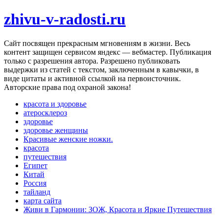
zhivu-v-radosti.ru
Cайт посвящен прекрасным мгновениям в жизни. Весь
контент защищен сервисом яндекс — вебмастер. Публикация
только с разрешения автора. Разрешено публиковать
выдержки из статей с текстом, заключенным в кавычки, в
виде цитаты и активной ссылкой на первоисточник.
Авторские права под охраной закона!
красота и здоровье
атеросклероз
здоровье
здоровье женщины
Красивые женские ножки.
красота
путешествия
Египет
Китай
Россия
тайланд
карта сайта
Живи в Гармонии: ЗОЖ, Красота и Яркие Путешествия